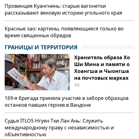
Провинция Куангнинь: старые вагонетки
Технологии могут открыть новый
рассказывают вековую историю угольного края
способ существования для
народных сказаний
Красные зао: картины, появляющиеся только во
время священных обрядов
Вьетнамская выпускница в России
и путь к профессии инженера ГЭС
ГРАНИЦЫ И ТЕРРИТОРИЯ
«Хоабинь»
Хранитель образа Хо
Ши Мина и памяти о
«Скрытая жемчужина» на
Хоангша и Чыонгша
туристической карте Дананга
на почтовых марках
169-я бригада приняла участие в заборе образцов
останков павших героев в Вандоне
Судья ITLOS Нгуен Тхи Лан Ань: Служить
международному праву с независимостью и
объективностью