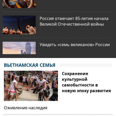
Россия отмечает 85-летие начала
Великой Отечественной войны
Увидеть «семь великанов» России
ВЬЕТНАМСКАЯ СЕМЬЯ
V Евразийский экономический
Сохранение
форум: формирование
культурной
технологического будущего
самобытности в
новую эпоху развития
Почему «острова-праздники»
становятся «магнитом» для
Оживление наследия
туристов?