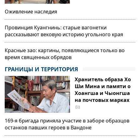
становятся «магнитом» для
Оживление наследия
туристов?
Провинция Куангнинь: старые вагонетки
Технологии могут открыть новый
рассказывают вековую историю угольного края
способ существования для
народных сказаний
Красные зао: картины, появляющиеся только во
время священных обрядов
Вьетнамская выпускница в России
и путь к профессии инженера ГЭС
ГРАНИЦЫ И ТЕРРИТОРИЯ
«Хоабинь»
Хранитель образа Хо
Ши Мина и памяти о
«Скрытая жемчужина» на
Хоангша и Чыонгша
туристической карте Дананга
на почтовых марках
169-я бригада приняла участие в заборе образцов
останков павших героев в Вандоне