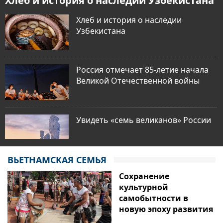
Хлеб и история о наследии Узбекистана
Хлеб и история о наследии
Узбекистана
Россия отмечает 85-летие начала
Великой Отечественной войны
Увидеть «семь великанов» России
ВЬЕТНАМСКАЯ СЕМЬЯ
V Евразийский экономический
Сохранение
форум: формирование
культурной
технологического будущего
самобытности в
новую эпоху развития
Почему «острова-праздники»